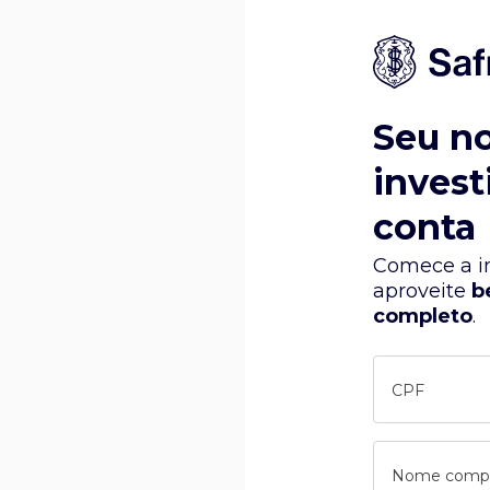
Seu n
invest
conta
Comece a in
aproveite
b
completo
.
CPF
Nome comp