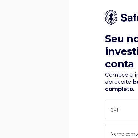
Seu n
invest
conta
Comece a in
aproveite
b
completo
.
CPF
Nome comp