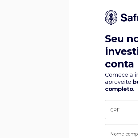
Seu n
invest
conta
Comece a in
aproveite
b
completo
.
CPF
Nome comp