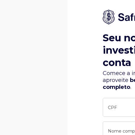
Seu n
invest
conta
Comece a in
aproveite
b
completo
.
CPF
Nome comp