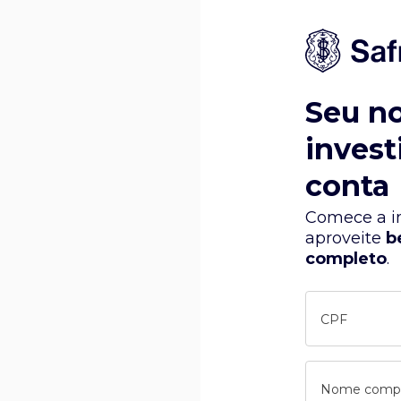
Seu n
invest
conta
Comece a in
aproveite
b
completo
.
CPF
Nome comp