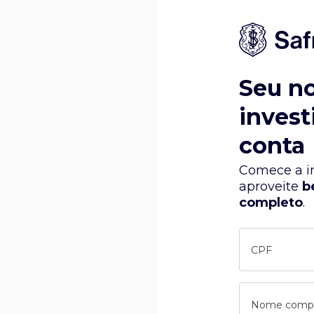
Seu n
invest
conta
Comece a in
aproveite
b
completo
.
CPF
Nome comp