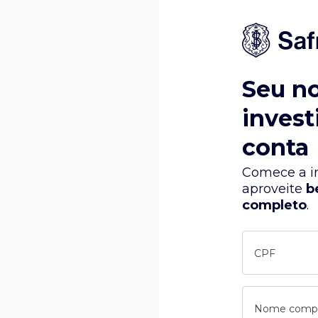
Seu n
invest
conta
Comece a in
aproveite
b
completo
.
CPF
Nome comp