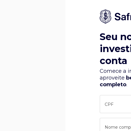
Seu n
invest
conta
Comece a in
aproveite
b
completo
.
CPF
Nome comp