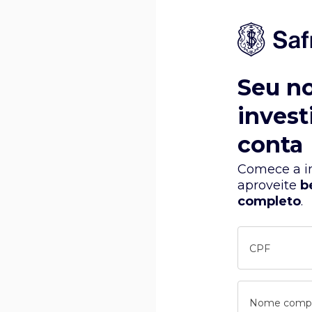
Seu n
invest
conta
Comece a in
aproveite
b
completo
.
CPF
Nome comp