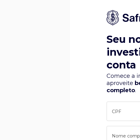
Seu n
invest
conta
Comece a in
aproveite
b
completo
.
CPF
Nome comp