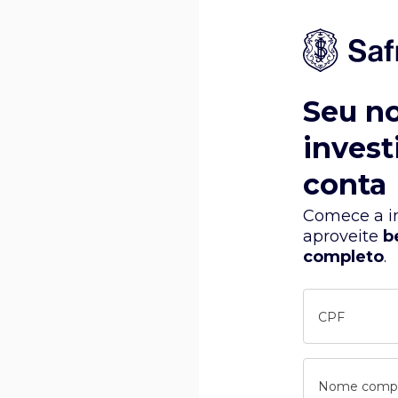
Seu n
invest
conta
Comece a in
aproveite
b
completo
.
CPF
Nome comp