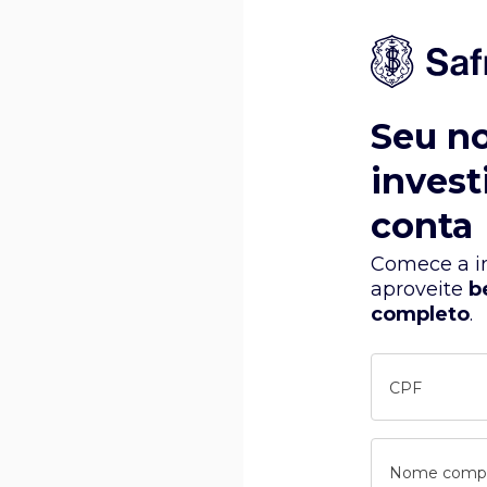
Seu n
invest
conta
Comece a in
aproveite
b
completo
.
CPF
Nome comp