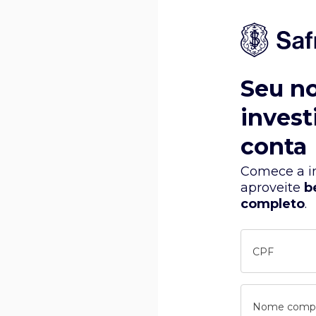
Seu n
invest
conta
Comece a in
aproveite
b
completo
.
CPF
Nome comp