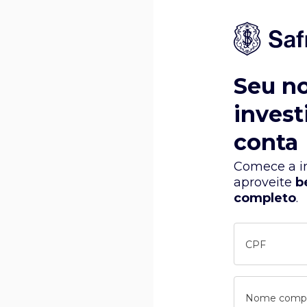
Seu n
invest
conta
Comece a in
aproveite
b
completo
.
CPF
Nome comp