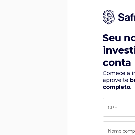
Seu n
invest
conta
Comece a in
aproveite
b
completo
.
CPF
Nome comp