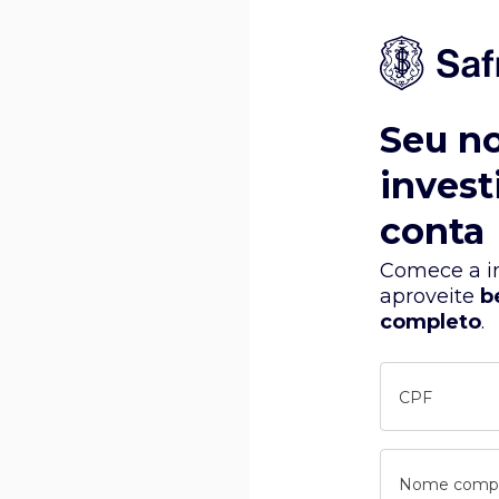
Seu n
invest
conta
Comece a in
aproveite
b
completo
.
CPF
Nome comp