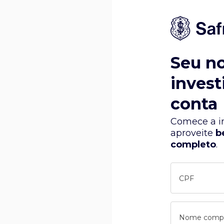
Seu n
invest
conta
Comece a in
aproveite
b
completo
.
CPF
Nome comp