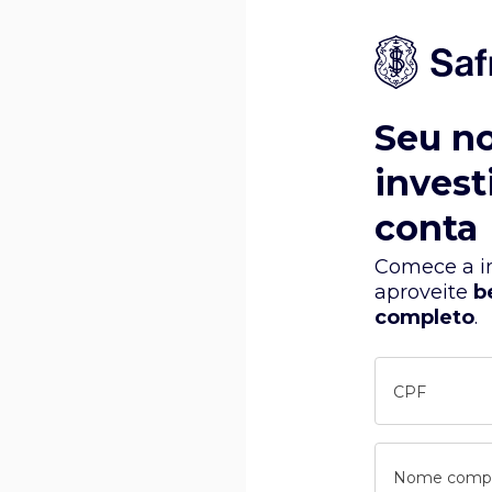
Seu n
invest
conta
Comece a in
aproveite
b
completo
.
CPF
Nome comp