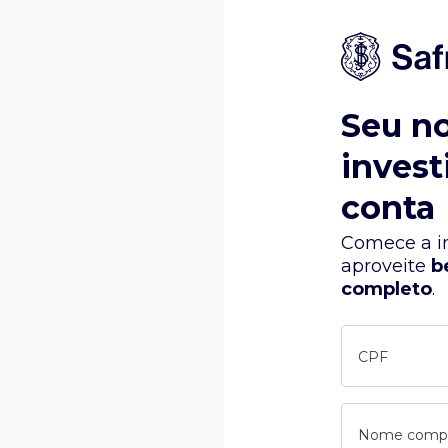
Seu n
invest
conta
Comece a in
aproveite
b
completo
.
CPF
Nome comp