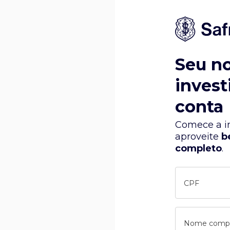
Seu n
invest
conta
Comece a in
aproveite
b
completo
.
CPF
Nome comp