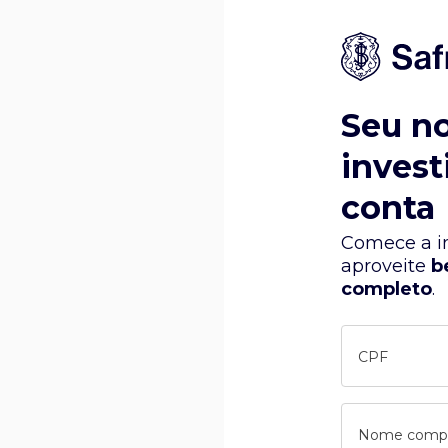
Seu n
invest
conta
Comece a in
aproveite
b
completo
.
CPF
Nome comp