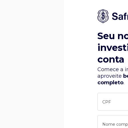
Seu n
invest
conta
Comece a in
aproveite
b
completo
.
CPF
Nome comp