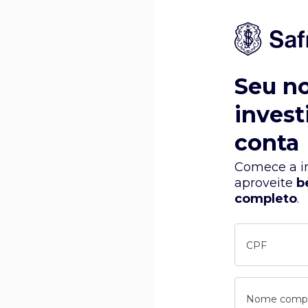
Seu n
invest
conta
Comece a in
aproveite
b
completo
.
CPF
Nome comp