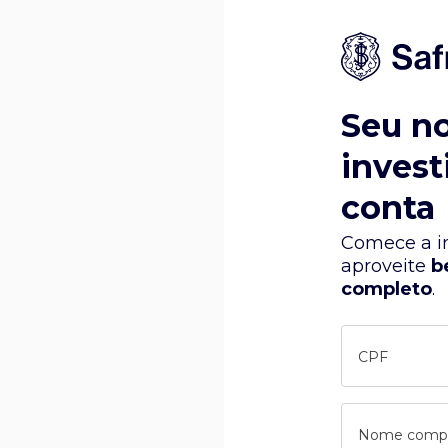
Seu n
invest
conta
Comece a in
aproveite
b
completo
.
CPF
Nome comp