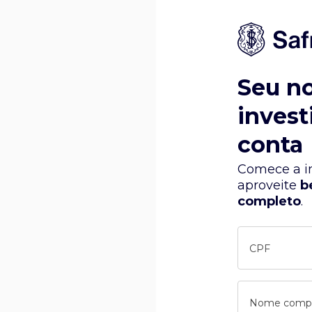
Seu n
invest
conta
Comece a in
aproveite
b
completo
.
CPF
Nome comp