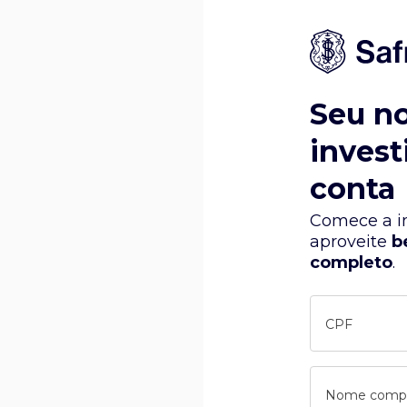
Seu n
invest
conta
Comece a in
aproveite
b
completo
.
CPF
Nome comp