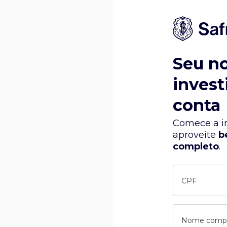
Seu n
invest
conta
Comece a in
aproveite
b
completo
.
CPF
Nome comp