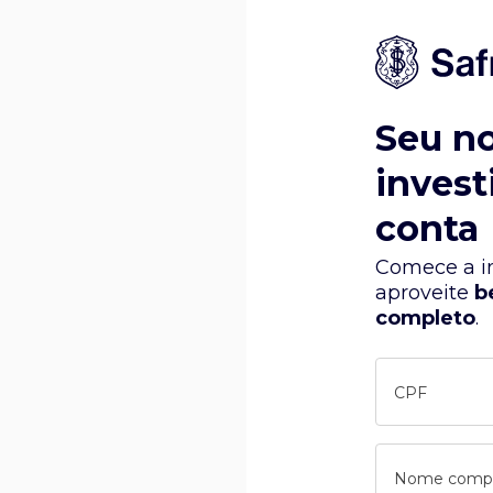
Seu n
invest
conta
Comece a in
aproveite
b
completo
.
CPF
Nome comp