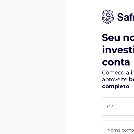
Seu n
invest
conta
Comece a in
aproveite
b
completo
.
CPF
Nome comp