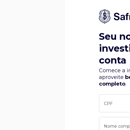
Seu n
invest
conta
Comece a in
aproveite
b
completo
.
CPF
Nome comp