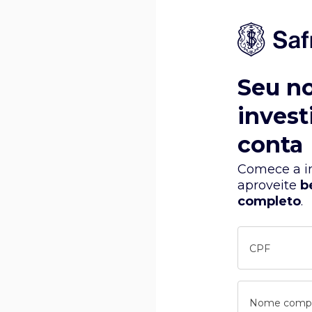
Seu n
invest
conta
Comece a in
aproveite
b
completo
.
CPF
Nome comp