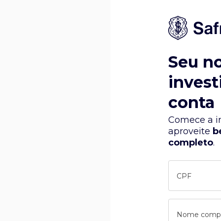
Seu n
invest
conta
Comece a in
aproveite
b
completo
.
CPF
Nome comp