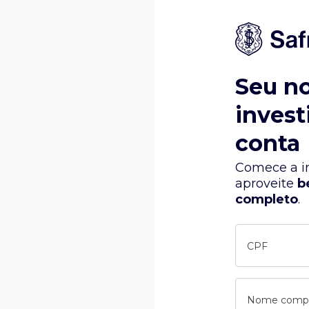
Seu n
invest
conta
Comece a in
aproveite
b
completo
.
CPF
Nome comp