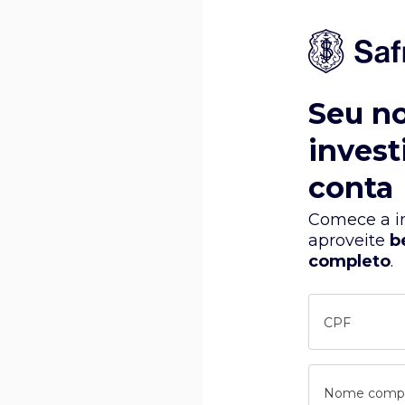
Seu n
invest
conta
Comece a in
aproveite
b
completo
.
CPF
Nome comp