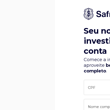
Seu n
invest
conta
Comece a in
aproveite
b
completo
.
CPF
Nome comp