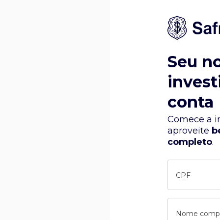
Seu n
invest
conta
Comece a in
aproveite
b
completo
.
CPF
Nome comp