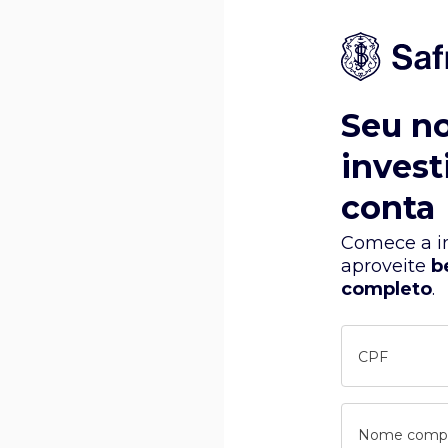
Seu n
invest
conta
Comece a in
aproveite
b
completo
.
CPF
Nome comp