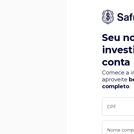
Seu n
invest
conta
Comece a in
aproveite
b
completo
.
CPF
Nome comp