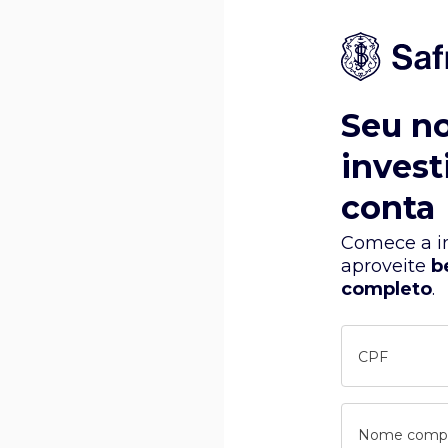
Seu n
invest
conta
Comece a in
aproveite
b
completo
.
CPF
Nome comp