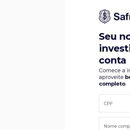
Seu n
invest
conta
Comece a in
aproveite
b
completo
.
CPF
Nome comp