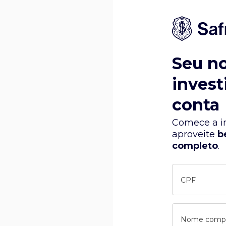
Seu n
invest
conta
Comece a in
aproveite
b
completo
.
CPF
Nome comp