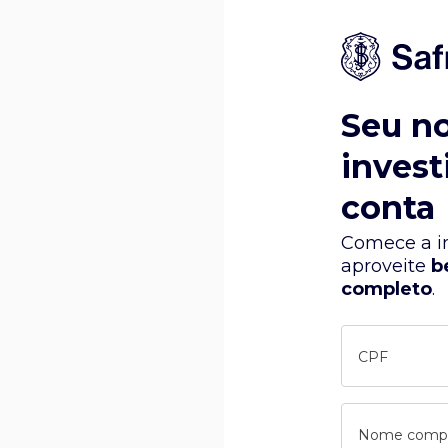
Seu n
invest
conta
Comece a in
aproveite
b
completo
.
CPF
Nome comp