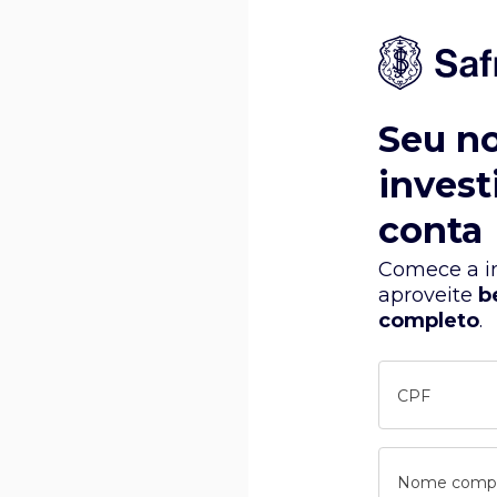
Seu n
invest
conta
Comece a in
aproveite
b
completo
.
CPF
Nome comp