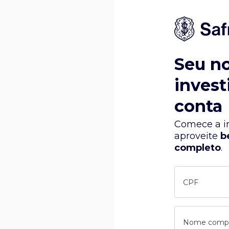
Seu n
invest
conta
Comece a in
aproveite
b
completo
.
CPF
Nome comp