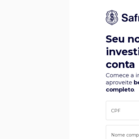
Seu n
invest
conta
Comece a in
aproveite
b
completo
.
CPF
Nome comp