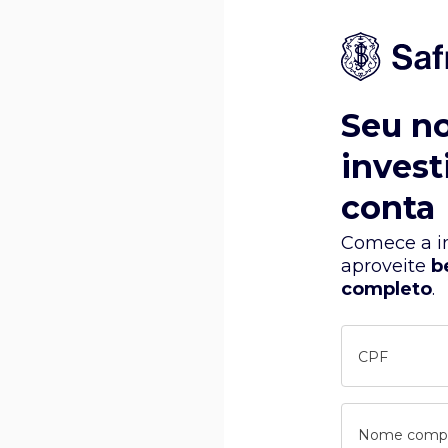
Seu n
invest
conta
Comece a in
aproveite
b
completo
.
CPF
Nome comp