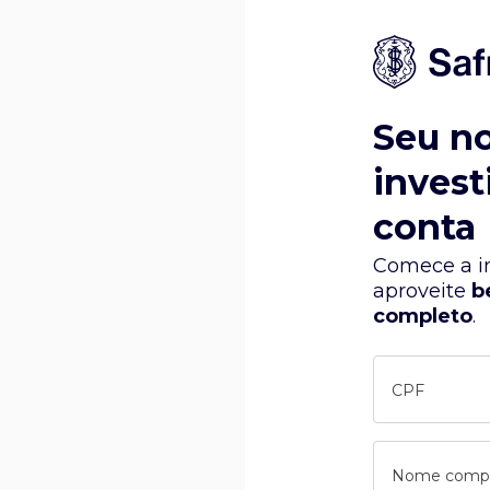
Seu n
invest
conta
Comece a in
aproveite
b
completo
.
CPF
Nome comp