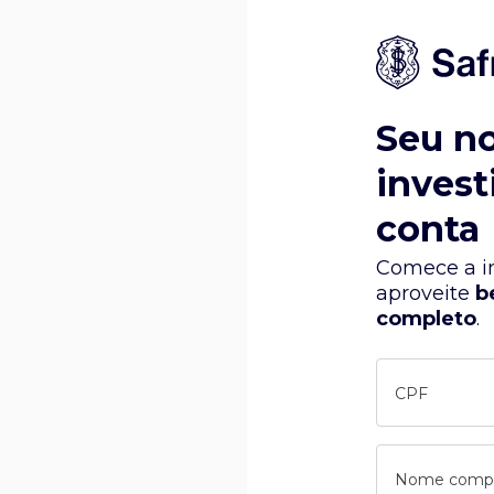
Seu n
invest
conta
Comece a in
aproveite
b
completo
.
CPF
Nome comp