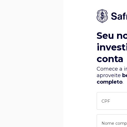
Seu n
invest
conta
Comece a in
aproveite
b
completo
.
CPF
Nome comp