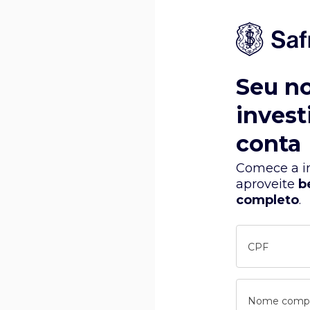
Seu n
invest
conta
Comece a in
aproveite
b
completo
.
CPF
Nome comp